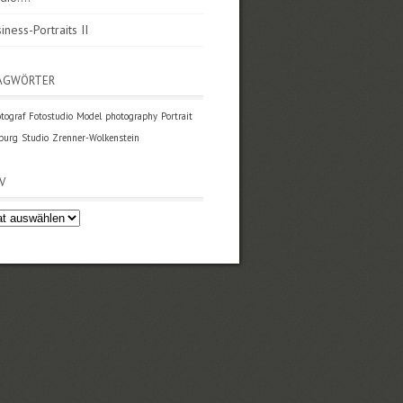
iness-Portraits II
AGWÖRTER
tograf
Fotostudio
Model
photography
Portrait
burg
Studio
Zrenner-Wolkenstein
V
v