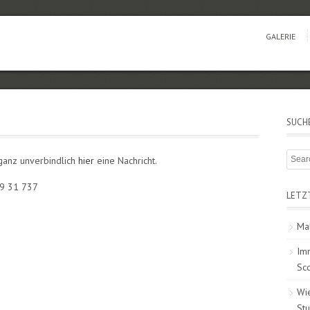
GALERIE
SUCH
 ganz unverbindlich
hier
eine Nachricht.
29 31 737
LETZ
Ma
Im
Sc
Wi
St