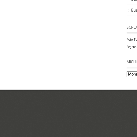
Bus
SCHL
Foto
Fo
Regens
ARCHI
Archi